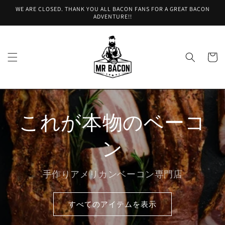
コンテ
WE ARE CLOSED. THANK YOU ALL BACON FANS FOR A GREAT BACON
ンツに
ADVENTURE!!
進む
カ
ー
ト
これが本物のベーコ
ン
手作りアメリカンベーコン専門店
すべてのアイテムを表示