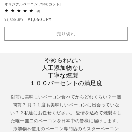
オリジナルベーコン [200g カット]
8
(8)
レ
通
セ
¥1,050 JPY
¥1,300 JPY
ビ
ュ
常
ー
ー
数
価
ル
売り切れ
の
格
価
合
計
格
やめられない
人工添加物なし
丁寧な燻製
１００パーセントの満足度
以前に美味しいベーコン食べてからどれくらい？一週
間前？ 月？１度も美味しいベーコンに出会っていな
い？？私達にお任せください。 愛情を込めて燻製をし
た唯一無二のベーコンを日本中の皆様に届けします。
添加物不使用のベーコン専門店のミスターベーコン